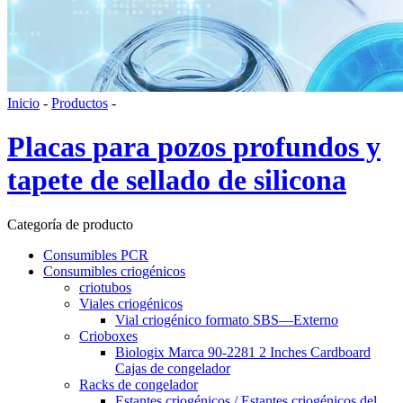
Inicio
-
Productos
-
Placas para pozos profundos y
tapete de sellado de silicona
Categoría de producto
Consumibles PCR
Consumibles criogénicos
criotubos
Viales criogénicos
Vial criogénico formato SBS—Externo
Crioboxes
Biologix Marca 90-2281 2 Inches Cardboard
Cajas de congelador
Racks de congelador
Estantes criogénicos / Estantes criogénicos del