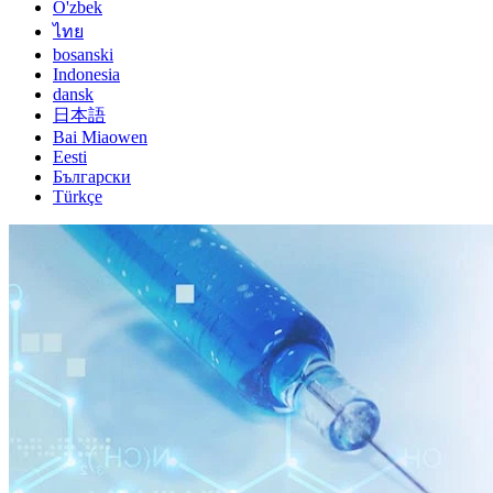
O'zbek
ไทย
bosanski
Indonesia
dansk
日本語
Bai Miaowen
Eesti
Български
Türkçe