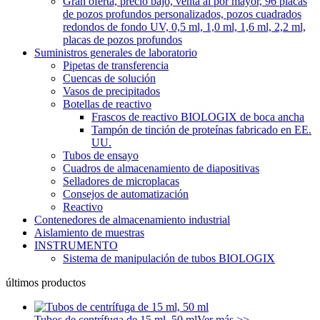
Gran oferta, precio bajo, venta al por mayor, 96 placas
de pozos profundos personalizados, pozos cuadrados
redondos de fondo UV, 0,5 ml, 1,0 ml, 1,6 ml, 2,2 ml,
placas de pozos profundos
Suministros generales de laboratorio
Pipetas de transferencia
Cuencas de solución
Vasos de precipitados
Botellas de reactivo
Frascos de reactivo BIOLOGIX de boca ancha
Tampón de tinción de proteínas fabricado en EE.
UU.
Tubos de ensayo
Cuadros de almacenamiento de diapositivas
Selladores de microplacas
Consejos de automatización
Reactivo
Contenedores de almacenamiento industrial
Aislamiento de muestras
INSTRUMENTO
Sistema de manipulación de tubos BIOLOGIX
últimos productos
Tubos de centrífuga de 15 ml, 50 ml
Ver más >>