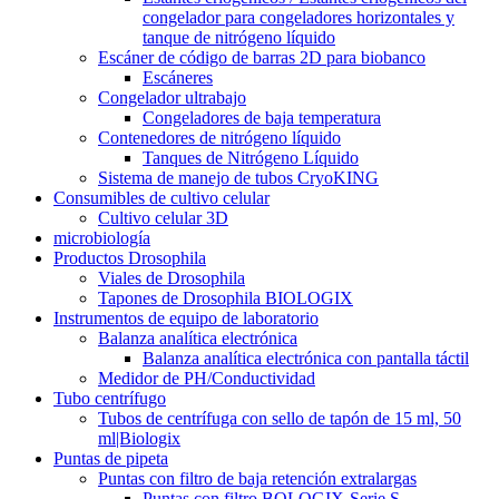
congelador para congeladores horizontales y
tanque de nitrógeno líquido
Escáner de código de barras 2D para biobanco
Escáneres
Congelador ultrabajo
Congeladores de baja temperatura
Contenedores de nitrógeno líquido
Tanques de Nitrógeno Líquido
Sistema de manejo de tubos CryoKING
Consumibles de cultivo celular
Cultivo celular 3D
microbiología
Productos Drosophila
Viales de Drosophila
Tapones de Drosophila BIOLOGIX
Instrumentos de equipo de laboratorio
Balanza analítica electrónica
Balanza analítica electrónica con pantalla táctil
Medidor de PH/Conductividad
Tubo centrífugo
Tubos de centrífuga con sello de tapón de 15 ml, 50
ml|Biologix
Puntas de pipeta
Puntas con filtro de baja retención extralargas
Puntas con filtro BOLOGIX-Serie S