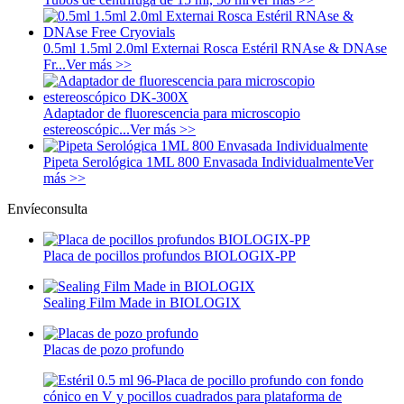
0.5ml 1.5ml 2.0ml Externai Rosca Estéril RNAse & DNAse
Fr...
Ver más >>
Adaptador de fluorescencia para microscopio
estereoscópic...
Ver más >>
Pipeta Serológica 1ML 800 Envasada Individualmente
Ver
más >>
Envíeconsulta
Placa de pocillos profundos BIOLOGIX-PP
Sealing Film Made in BIOLOGIX
Placas de pozo profundo